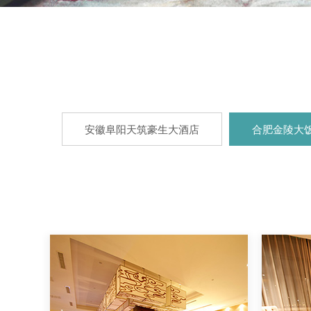
安徽阜阳天筑豪生大酒店
合肥金陵大