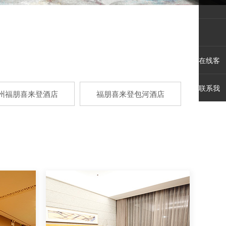
在线客
服
联系我
州福朋喜来登酒店
福朋喜来登包河酒店
们